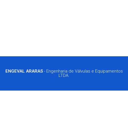
ENGEVAL ARARAS
- Engenharia de Válvulas e Equipamentos
LTDA.